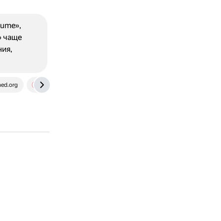
sume»,
» чаще
ия,
ned.org
www.merriam-webster.com
otvet.mail.ru