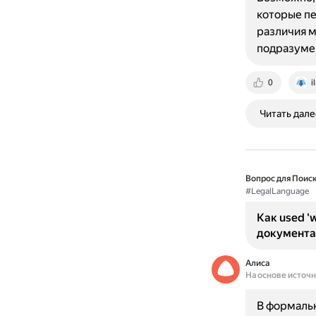
которые пе
различия м
подразуме
0
i
Читать дале
Вопрос для Поиск
#LegalLanguage
Как used '
документа
Алиса
На основе источ
В формальн