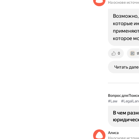
На основе источ
Возможно, 
которые ин
применяют 
которое мо
0
t
Читать дале
Вопрос для Поиск
#Law
#LegalLan
В чем разни
юридическ
Алиса
На основе источ