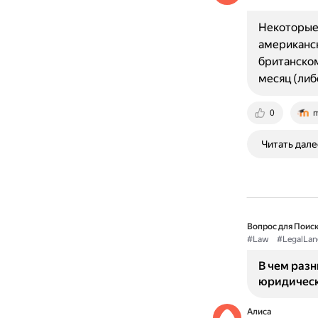
Некоторые
американск
британском
месяц (либ
0
m
Читать дале
Вопрос для Поиск
#Law
#LegalLan
В чем разн
юридическ
Алиса