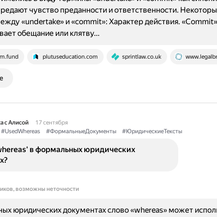
редают чувство преданности и ответственности. Некотор
ежду «undertake» и «commit»: Характер действия. «Commit»
вает обещание или клятву…
lm.fund
plutuseducation.com
sprintlaw.co.uk
www.legalbr
е
а с Алисой
17 сентября
#UsedWhereas
#ФормальныеДокументы
#ЮридическиеТексты
whereas' в формальных юридических
х?
ников, возможны неточности
ых юридических документах слово «whereas» может испол