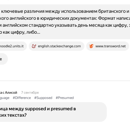
 ключевые различия между использованием британского и
ого английского в юридических документах: Формат написа
 английском стандартно указывать день месяца как цифру,
о как цифру, либо…
oodle2.units.it
english.stackexchange.com
www.transword.net
е
а с Алисой
7 сентября
guage
#Difference
#Supposed
#Presumed
ица между supposed и presumed в
их текстах?