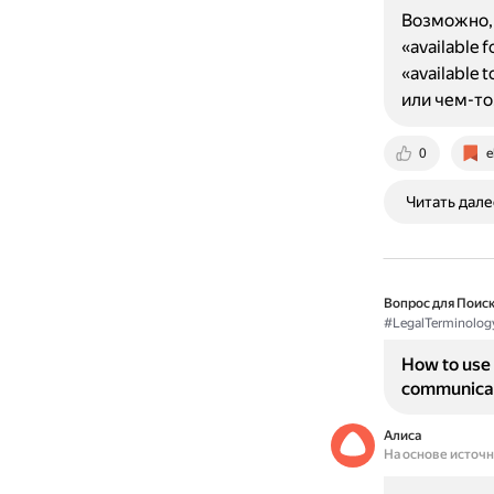
Возможно, 
«available
«available
или чем-т
0
e
Читать дале
Вопрос для Поиск
#LegalTerminolog
How to use 
communica
Алиса
На основе источ