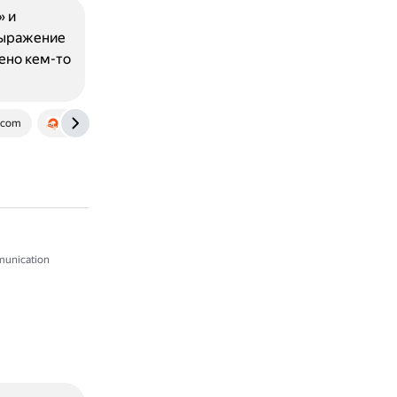
» и
 Выражение
чено кем-то
.com
hinative.com
textranch.com
unication