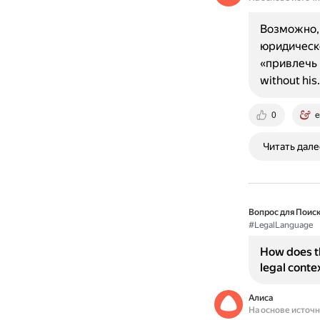
Возможно, и
юридическом
«привлечь к
without his
0
e
Читать дале
Вопрос для Поиск
#LegalLanguage
How does the
legal conte
Алиса
На основе источ