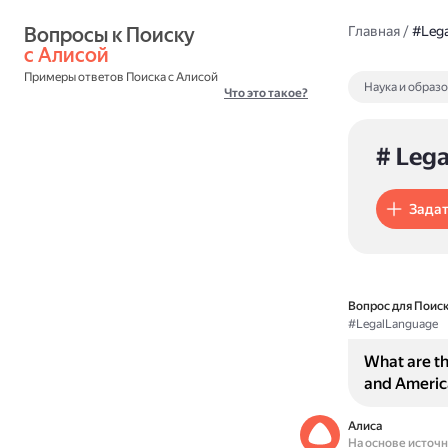
Вопросы к Поиску 
Главная
/
#Lega
с Алисой
Примеры ответов Поиска с Алисой
Наука и образ
Что это такое?
# Leg
Задат
Вопрос для Поиск
#LegalLanguage
What are th
and America
Алиса
На основе источ