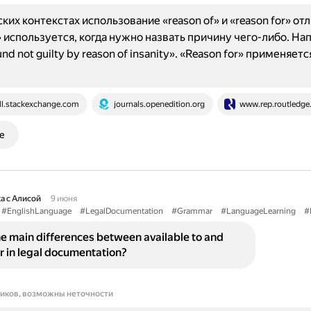
ких контекстах использование «reason of» и «reason for» отл
» используется, когда нужно назвать причину чего-либо. На
nd not guilty by reason of insanity». «Reason for» применяетс
ll.stackexchange.com
journals.openedition.org
www.rep.routledg
е
а с Алисой
9 июня
#EnglishLanguage
#LegalDocumentation
#Grammar
#LanguageLearning
#
e main differences between available to and
or in legal documentation?
ников, возможны неточности