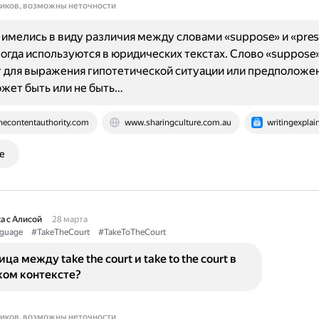
ников, возможны неточности
имелись в виду различия между словами «suppose» и «pre
огда используются в юридических текстах. Слово «suppose
для выражения гипотетической ситуации или предположен
жет быть или не быть…
hecontentauthority.com
www.sharingculture.com.au
writingexplai
е
а с Алисой
28 марта
guage
#TakeTheCourt
#TakeToTheCourt
ца между take the court и take to the court в
ом контексте?
ников, возможны неточности