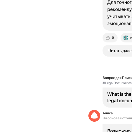
Для точног
рекомендуе
учитывать,
эмоциональ
0
v
Читать дале
Вопрос для Поиск
#LegalDocuments
What is the
legal docu
Алиса
На основе источ
Возможно, 