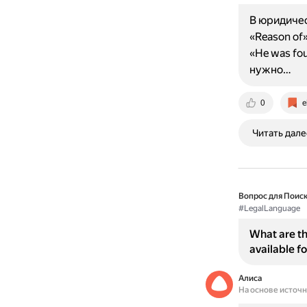
В юридичес
«Reason of
«He was fou
нужно…
0
e
Читать дале
Вопрос для Поиск
#LegalLanguage
What are th
available f
Алиса
На основе источ