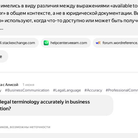
имелись в виду различия между выражениями «available to
 for» в общем контексте, а не в юридической документации.
 to» используют, когда что-то доступно или может быть полу
о…
ll.stackexchange.com
helpcenter.veeam.com
forum.wordreference
е
а с Алисой
1 июня
y
#BusinessCommunication
#LegalLanguage
#Accuracy
#ProfessionalComm
legal terminology accurately in business
tion?
ников, возможны неточности