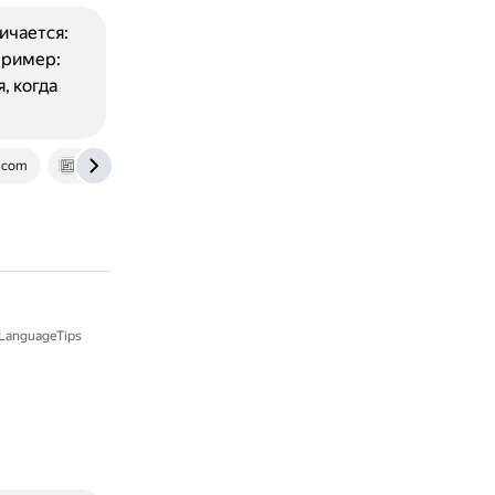
ичается:
пример:
я, когда
e.com
thecontentauthority.com
cleverism.com
LanguageTips