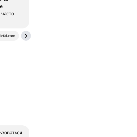
ые
 часто
iefai.com
redkiwiapp.com
ьзоваться