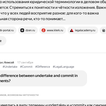
о использования юридической терминологии в деловом об
тся: Стремиться к понятности и чёткости изложения. Важн
 что у всех людей восприятие разное: для кого-то важна
ная сторона речи, кто-то понимает…
tk-portal.ru
dzen.ru
www.klerk.ru
legalacademy.ru
е
а с Алисой
17 сентября
#Undertake
#Commit
#Difference
#LegalLanguage
 difference between undertake and commit in
ments?
ников, возможны неточности
имелись в виду термины «undertake» и «commit» как синон