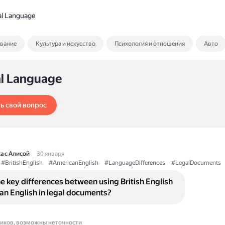
l Language
ование
Культура и искусство
Психология и отношения
Авто
al Language
ь свой вопрос
а с Алисой
30 января
#BritishEnglish
#AmericanEnglish
#LanguageDifferences
#LegalDocuments
e key differences between using British English
n English in legal documents?
ников, возможны неточности