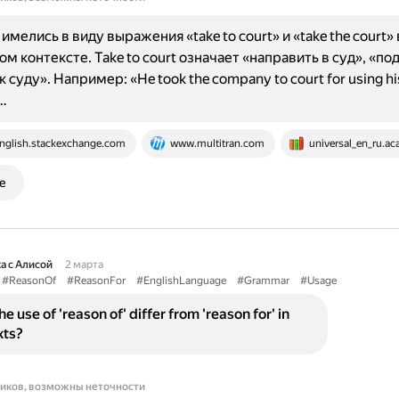
мелись в виду выражения «take to court» и «take the court» 
 контексте. Take to court означает «направить в суд», «под
 суду». Например: «He took the company to court for using his
…
nglish.stackexchange.com
www.multitran.com
universal_en_ru.ac
е
а с Алисой
2 марта
#ReasonOf
#ReasonFor
#EnglishLanguage
#Grammar
#Usage
 use of 'reason of' differ from 'reason for' in
xts?
ников, возможны неточности