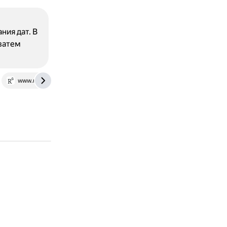
ния дат. В
 затем
www.researchgate.net
amilawfirm.com