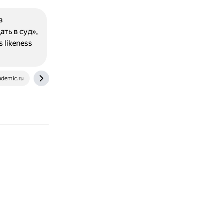
в
ать в суд»,
 likeness
ademic.ru
context.reverso.net
idioms.thefreedictionary.com