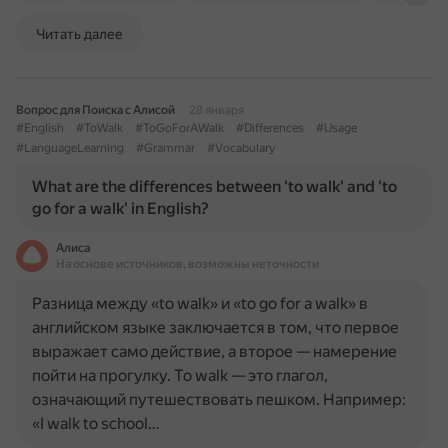
Читать далее
Вопрос для Поиска с Алисой
28 января
#English
#ToWalk
#ToGoForAWalk
#Differences
#Usage
#LanguageLearning
#Grammar
#Vocabulary
What are the differences between 'to walk' and 'to
go for a walk' in English?
Алиса
На основе источников, возможны неточности
Разница между «to walk» и «to go for a walk» в
английском языке заключается в том, что первое
выражает само действие, а второе — намерение
пойти на прогулку. To walk — это глагол,
означающий путешествовать пешком. Например:
«I walk to school…