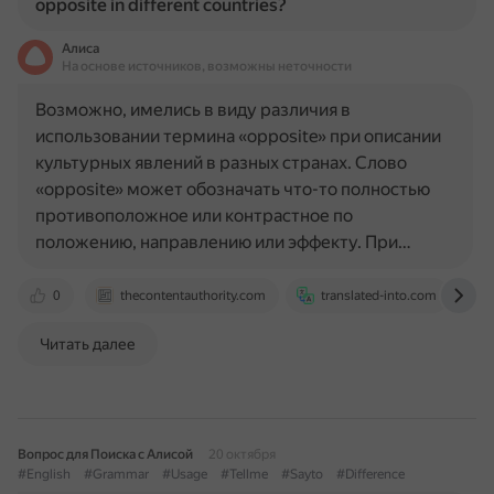
opposite in different countries?
Алиса
На основе источников, возможны неточности
Возможно, имелись в виду различия в
использовании термина «opposite» при описании
культурных явлений в разных странах. Слово
«opposite» может обозначать что-то полностью
противоположное или контрастное по
положению, направлению или эффекту. При…
0
thecontentauthority.com
translated-into.com
Читать далее
Вопрос для Поиска с Алисой
20 октября
#English
#Grammar
#Usage
#Tellme
#Sayto
#Difference