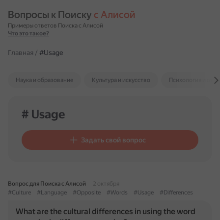
Вопросы к Поиску 
с Алисой
Примеры ответов Поиска с Алисой
Что это такое?
Главная
/
#Usage
Наука и образование
Культура и искусство
Психология и отн
# Usage
Задать свой вопрос
Вопрос для Поиска с Алисой
2 октября
#Culture
#Language
#Opposite
#Words
#Usage
#Differences
What are the cultural differences in using the word