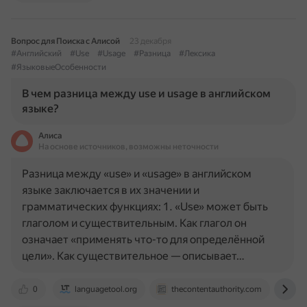
Вопрос для Поиска с Алисой
23 декабря
#Английский
#Use
#Usage
#Разница
#Лексика
#ЯзыковыеОсобенности
В чем разница между use и usage в английском
языке?
Алиса
На основе источников, возможны неточности
Разница между «use» и «usage» в английском
языке заключается в их значении и
грамматических функциях: 1. «Use» может быть
глаголом и существительным. Как глагол он
означает «применять что-то для определённой
цели». Как существительное — описывает…
0
languagetool.org
thecontentauthority.com
la