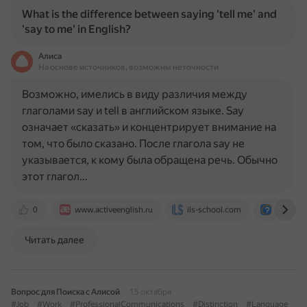
What is the difference between saying 'tell me' and
'say to me' in English?
Алиса
На основе источников, возможны неточности
Возможно, имелись в виду различия между
глаголами say и tell в английском языке. Say
означает «сказать» и концентрирует внимание на
том, что было сказано. После глагола say не
указывается, к кому была обращена речь. Обычно
этот глагол…
0
www.activeenglish.ru
ils-school.com
otvet.ma
Читать далее
Вопрос для Поиска с Алисой
15 октября
#Job
#Work
#ProfessionalCommunications
#Distinction
#Language