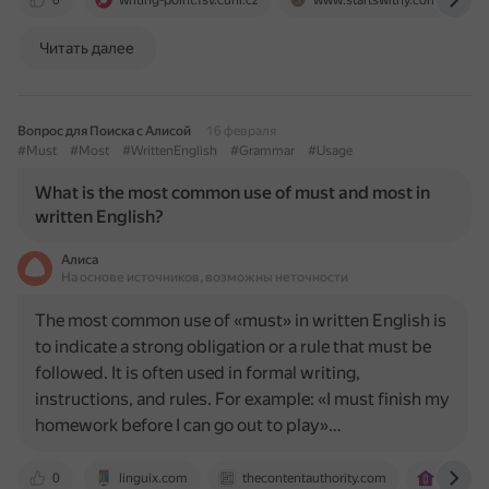
0
writing-point.fsv.cuni.cz
www.startswithy.com
Читать далее
Вопрос для Поиска с Алисой
16 февраля
#Must
#Most
#WrittenEnglish
#Grammar
#Usage
What is the most common use of must and most in
written English?
Алиса
На основе источников, возможны неточности
The most common use of «must» in written English is
to indicate a strong obligation or a rule that must be
followed. It is often used in formal writing,
instructions, and rules. For example: «I must finish my
homework before I can go out to play»…
0
linguix.com
thecontentauthority.com
arnelse