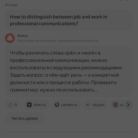
#Usage
How to distinguish between job and work in
professional communications?
Алиса
На основе источников, возможны неточности
Чтобы различать слова «job» и «work» в
профессиональной коммуникации, можно
воспользоваться следующими рекомендациями:
Задать вопрос: о чём идёт речь — о конкретной
должности или о процессе работы. Проверить
грамматику: нужно ли использовать…
0
dzen.ru
yandex.ru
sky.pro
upupenglis
Читать далее