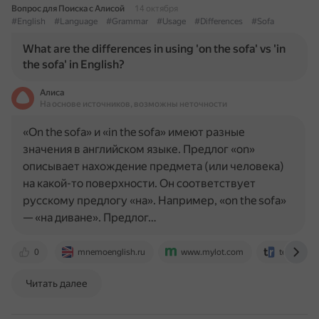
Вопрос для Поиска с Алисой
14 октября
#English
#Language
#Grammar
#Usage
#Differences
#Sofa
What are the differences in using 'on the sofa' vs 'in
the sofa' in English?
Алиса
На основе источников, возможны неточности
«On the sofa» и «in the sofa» имеют разные
значения в английском языке. Предлог «on»
описывает нахождение предмета (или человека)
на какой-то поверхности. Он соответствует
русскому предлогу «на». Например, «on the sofa»
— «на диване». Предлог…
0
mnemoenglish.ru
www.mylot.com
textranch
Читать далее