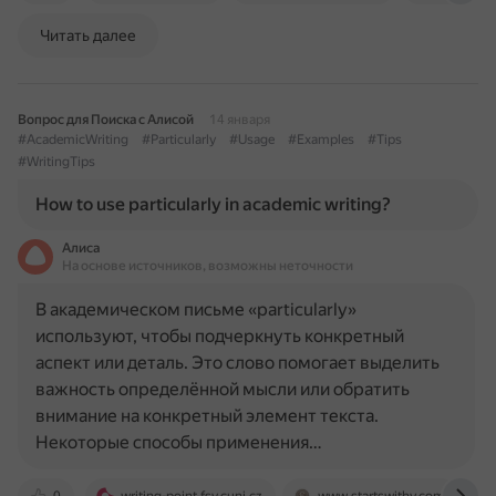
Читать далее
Вопрос для Поиска с Алисой
14 января
#AcademicWriting
#Particularly
#Usage
#Examples
#Tips
#WritingTips
How to use particularly in academic writing?
Алиса
На основе источников, возможны неточности
В академическом письме «particularly»
используют, чтобы подчеркнуть конкретный
аспект или деталь. Это слово помогает выделить
важность определённой мысли или обратить
внимание на конкретный элемент текста.
Некоторые способы применения…