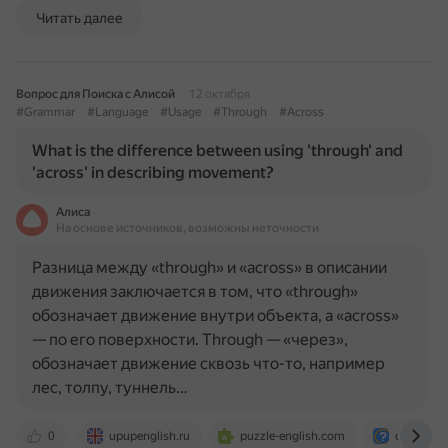
Читать далее
Вопрос для Поиска с Алисой
12 октября
#Grammar
#Language
#Usage
#Through
#Across
What is the difference between using 'through' and
'across' in describing movement?
Алиса
На основе источников, возможны неточности
Разница между «through» и «across» в описании
движения заключается в том, что «through»
обозначает движение внутри объекта, а «across»
— по его поверхности. Through — «через»,
обозначает движение сквозь что-то, например
лес, толпу, туннель…
0
upupenglish.ru
puzzle-english.com
otvet.mail