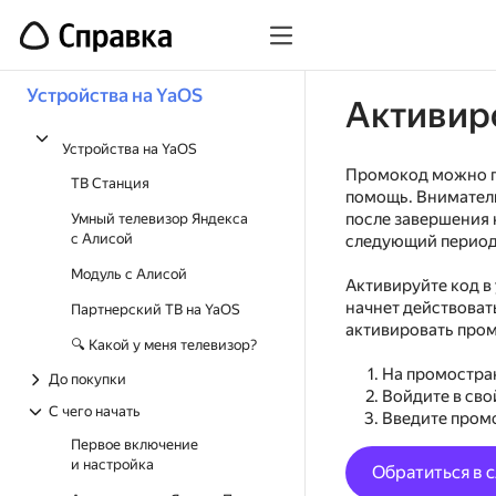
Устройства на YaOS
Активир
Устройства на YaOS
Промокод можно по
ТВ Станция
помощь. Вниматель
после завершения 
Умный телевизор Яндекса
с Алисой
следующий период
Модуль с Алисой
Активируйте код в
начнет действоват
Партнерский ТВ на YaOS
активировать про
🔍 Какой у меня телевизор?
На промостр
До покупки
Войдите в сво
С чего начать
Введите пром
Первое включение
и настройка
Обратиться в 