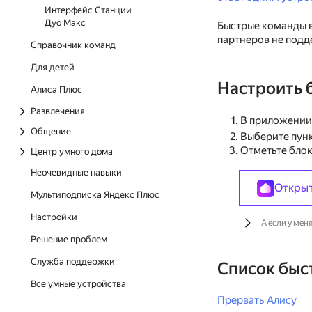
Интерфейс Станции
Дуо Макс
Быстрые команды 
партнеров не под
Справочник команд
Для детей
Настроить 
Алиса Плюс
Развлечения
В приложени
Общение
Выберите пун
Отметьте блок
Центр умного дома
Неочевидные навыки
Откры
Мультиподписка Яндекс Плюс
Настройки
А если у мен
Решение проблем
Служба поддержки
Список быс
Все умные устройства
Прервать Алису