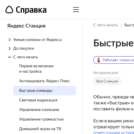
Яндекс Станция
С чего начать
Быст
Умные колонки от Яндекса
Быстрые
До покупки
С чего начать
Первое включение
и настройка
Актуально для:
Активировать Яндекс Плюс
Быстрые команды
Обычно, прежде че
Световая индикация
также «быстрые» к
поставить фильм на
Управление кнопками
Управление громкостью
Если в вашем умно
отреагирует только
Домашний экран на ТВ
ответ одним устр