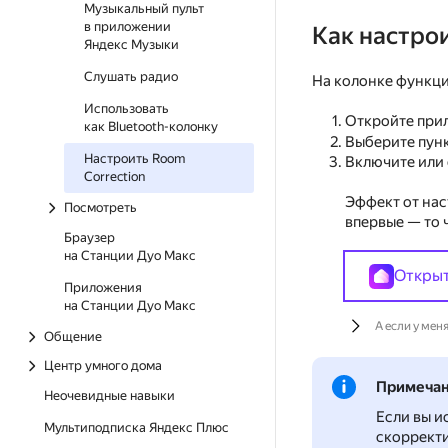
Музыкальный пульт
в приложении
Как настрои
Яндекс Музыки
Слушать радио
На колонке функци
Использовать
Откройте пр
как Bluetooth-колонку
Выберите пун
Настроить Room
Включите или
Correction
Эффект от нас
Посмотреть
впервые — то 
Браузер
на Станции Дуо Макс
Откры
Приложения
на Станции Дуо Макс
А если у мен
Общение
Центр умного дома
Примеча
Неочевидные навыки
Если вы и
Мультиподписка Яндекс Плюс
скоррект