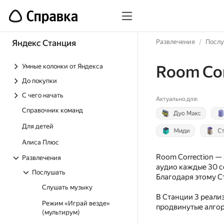
Яндекс Станция
Развлечения
Посл
Умные колонки от Яндекса
Room Cor
До покупки
С чего начать
Актуально для:
Справочник команд
Для детей
Алиса Плюс
Room Correction —
Развлечения
аудио каждые 30 с
Послушать
Благодаря этому С
Слушать музыку
В Станции 3 реализ
Режим «Играй везде»
продвинутые алгор
(мультирум)