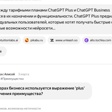
жду тарифными планами ChatGPT Plus и ChatGPT Business
я в их назначении и функциональности. ChatGPT Plus пред
дуальных пользователей, которые хотят получать быстрые 
ые возможности нейросети…
ntuitionlabs.ai
pikabu.ru
www.unleash.so
allo.tochka.com
е
а с Алисой
3 марта
#Преимущества
ерах бизнеса используется выражение 'plus'
ачения преимущества?
ников, возможны неточности