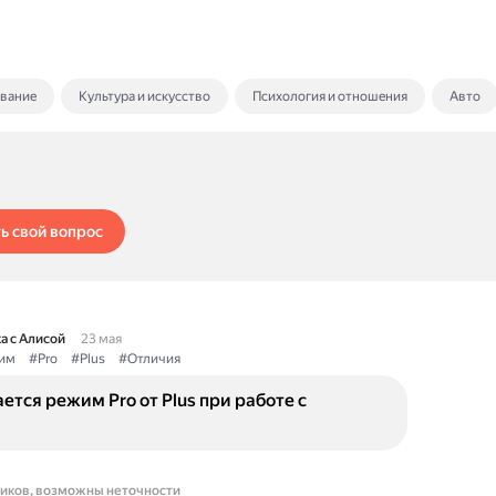
ование
Культура и искусство
Психология и отношения
Авто
ь свой вопрос
а с Алисой
23 мая
им
#Pro
#Plus
#Отличия
ется режим Pro от Plus при работе с
ников, возможны неточности