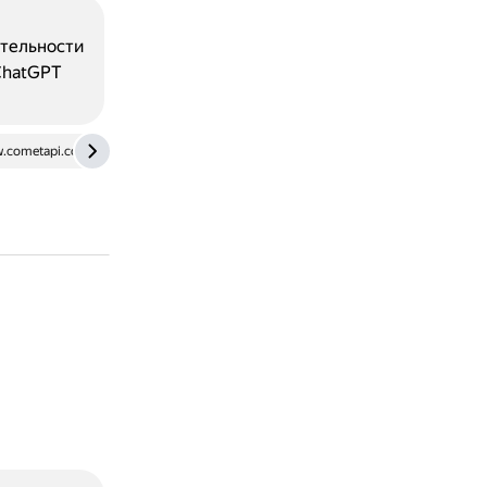
ительности
ChatGPT
.cometapi.com
rozetked.me