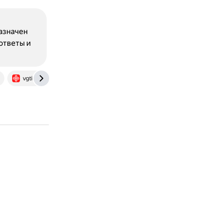
назначен
ответы и
vgtimes.ru
tenchat.ru
www.avito.ru
openai.com