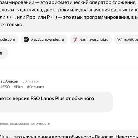
граммировании — это арифметический оператор сложения,
сложить два числа, две строки или два значения разных типо
(или +++, или Ppp, или P++) — это язык программирования, в
ся только…
abde.com
practicum.yandex.ru
learn.javascript.ru
ru.wikip
е
а с Алисой
30 января
#FSO
#Plus
#Отличия
ется версия FSO Lanos Plus от обычного
ников, возможны неточности
Plus — это улучшенная версия обычного «Ланоса». Некоторы