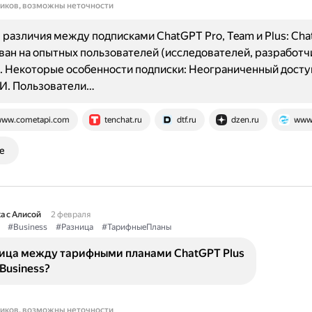
ников, возможны неточности
различия между подписками ChatGPT Pro, Team и Plus: Cha
ан на опытных пользователей (исследователей, разработч
. Некоторые особенности подписки: Неограниченный досту
И. Пользователи…
ww.cometapi.com
tenchat.ru
dtf.ru
dzen.ru
www.
е
а с Алисой
2 февраля
#Business
#Разница
#ТарифныеПланы
ница между тарифными планами ChatGPT Plus
Business?
ников, возможны неточности