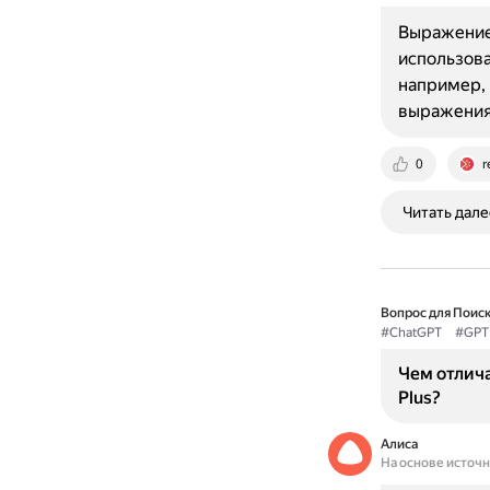
Выражение 
использова
например, 
выражения
0
r
Читать дале
Вопрос для Поиск
#ChatGPT
#GPT
Чем отлича
Plus?
Алиса
На основе источ