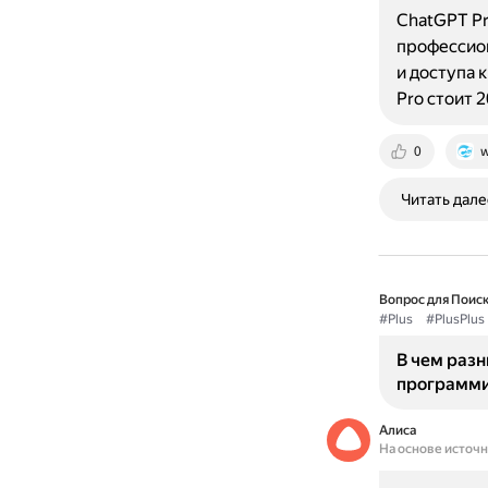
ChatGPT Pr
профессио
и доступа 
Pro стоит 
0
w
Читать дале
Вопрос для Поиск
#Plus
#PlusPlus
В чем разн
программ
Алиса
На основе источ