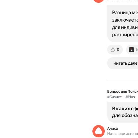
Разница ме
заключаетс
для индиви
расширенн
0
i
Читать дале
Вопрос для Поиск
#Бизнес
#Plus
В каких сф
для обозн
Алиса
На основе источ