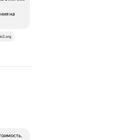
ния на
ki2.org
тоимость.