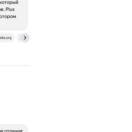
 который
в. Plus
 котором
edia.org
dev.to
е отличия: