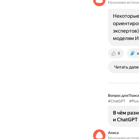
На основе источ
Некоторые 
ориентиров
экспертов)
моделям И
0
w
Читать дале
Вопрос для Поиск
#ChatGPT
#Plus
В чём раз
и ChatGPT 
Алиса
На основе источ