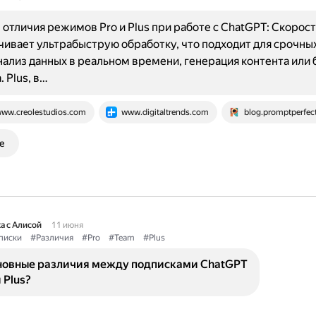
отличия режимов Pro и Plus при работе с ChatGPT: Скорост
чивает ультрабыструю обработку, что подходит для срочных
анализ данных в реальном времени, генерация контента или
 Plus, в…
ww.creolestudios.com
www.digitaltrends.com
blog.promptperfect
е
а с Алисой
11 июня
писки
#Различия
#Pro
#Team
#Plus
новные различия между подписками ChatGPT
 Plus?