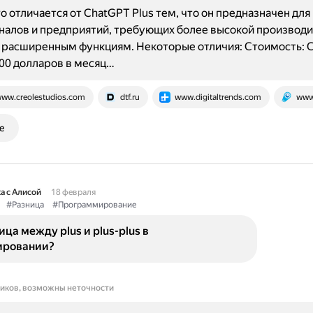
o отличается от ChatGPT Plus тем, что он предназначен для
налов и предприятий, требующих более высокой производ
к расширенным функциям. Некоторые отличия: Стоимость: 
200 долларов в месяц…
ww.creolestudios.com
dtf.ru
www.digitaltrends.com
www
е
а с Алисой
18 февраля
#Разница
#Программирование
ица между plus и plus-plus в
ировании?
ников, возможны неточности