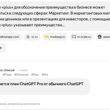
«plus» для обозначения преимущества в бизнесе может
ться в следующих сферах: Маркетинг. В маркетинговых мат
на ценниках или в презентациях для инвесторов, с помощью
 «plus» указывают преимущества…
edkiwiapp.com
vc.ru
markway.ru
in-scale.ru
www.
е
а с Алисой
1 июля
#План
#Отличие
#Plus
#Pro
ется план ChatGPT Pro от обычного ChatGPT
ников, возможны неточности