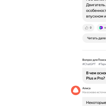
Двигатель.
особенност
впускном 
0
r
Читать дале
Вопрос для Поиск
#ChatGPT
#Тар
В чем осн
Plus и Pro?
Алиса
На основе источ
Некоторые 