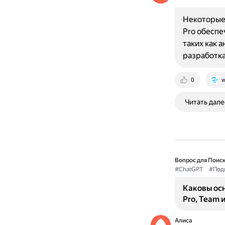
Некоторые 
Pro обеспе
таких как 
разработка.
0
w
Читать дале
Вопрос для Поиск
#ChatGPT
#Под
Каковы ос
Pro, Team и
Алиса