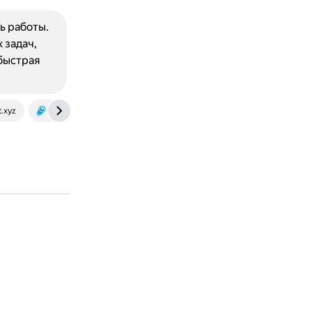
ь работы.
 задач,
 быстрая
.xyz
www.cometapi.com
dzen.ru