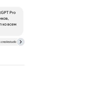
tGPT Pro
иков,
п ко всем
creolestudios.com