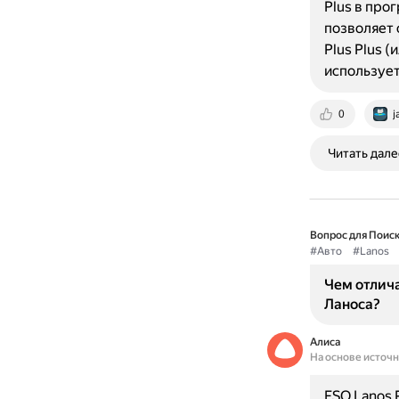
Plus в про
позволяет 
Plus Plus 
использует
0
j
Читать дале
Вопрос для Поиск
#Авто
#Lanos
Чем отлича
Ланоса?
Алиса
На основе источ
FSO Lanos 