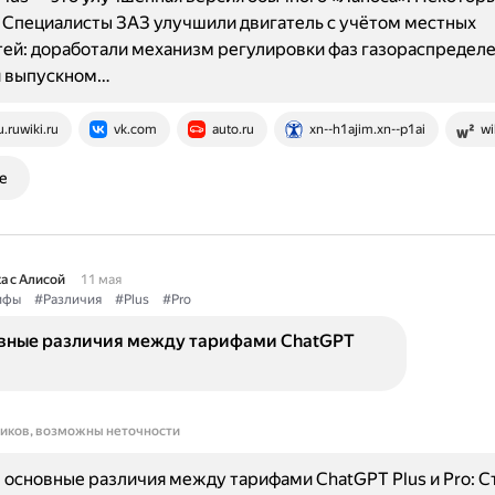
 Специалисты ЗАЗ улучшили двигатель с учётом местных
ей: доработали механизм регулировки фаз газораспределе
и выпускном…
u.ruwiki.ru
vk.com
auto.ru
xn--h1ajim.xn--p1ai
wi
е
а с Алисой
11 мая
ифы
#Различия
#Plus
#Pro
овные различия между тарифами ChatGPT
ников, возможны неточности
основные различия между тарифами ChatGPT Plus и Pro: С