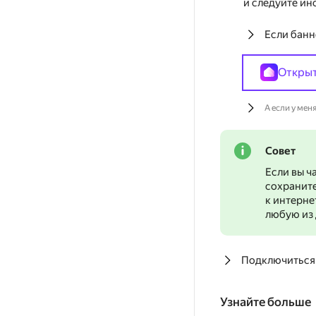
и следуйте ин
Если банн
Откры
А если у мен
Совет
Если вы ч
сохранит
к интерне
любую из 
Подключиться 
Узнайте больше