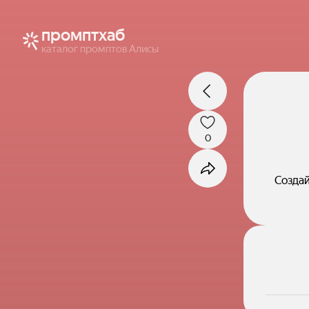
промптхаб
каталог промптов Алисы
0
Создай