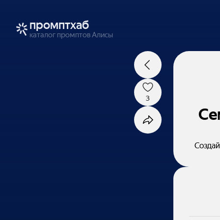
промптхаб
каталог промптов Алисы
3
Се
Создай