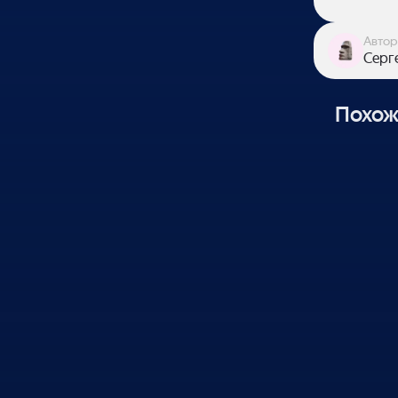
Автор
Серг
Похож