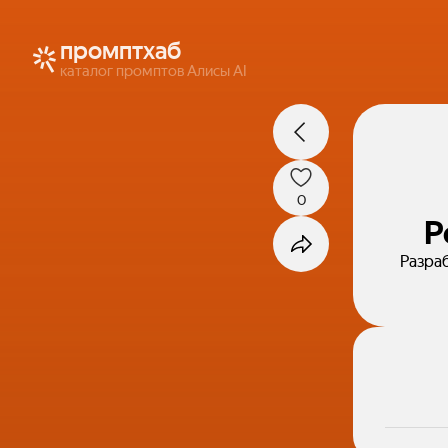
промптхаб
каталог промптов Алисы AI
0
Р
Разра