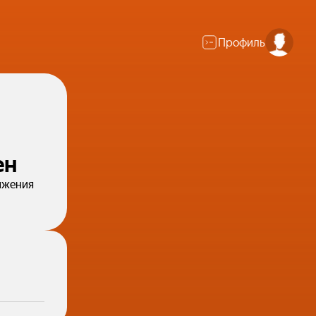
Профиль
ен
ижения