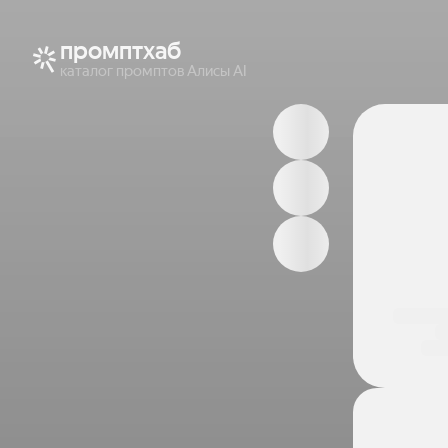
промптхаб
каталог промптов Алисы AI