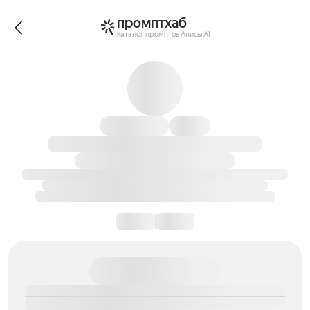
промптхаб
каталог промптов Алисы AI