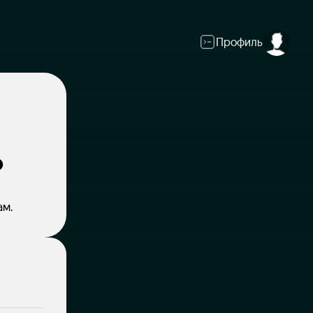
Профиль
о
ам.