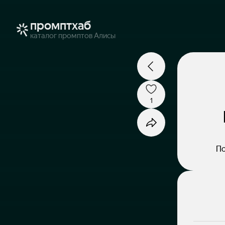
промптхаб
каталог промптов Алисы
1
По