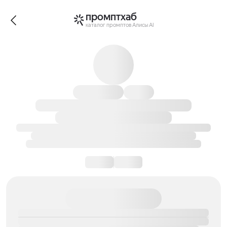
промптхаб
каталог промптов Алисы AI