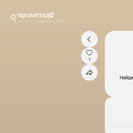
промптхаб
каталог промптов Алисы
1
Найди