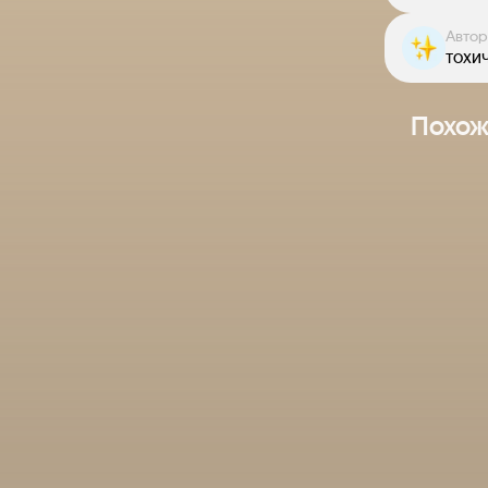
Автор
тохи
Похож