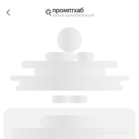
промптхаб
каталог промптов Алисы AI