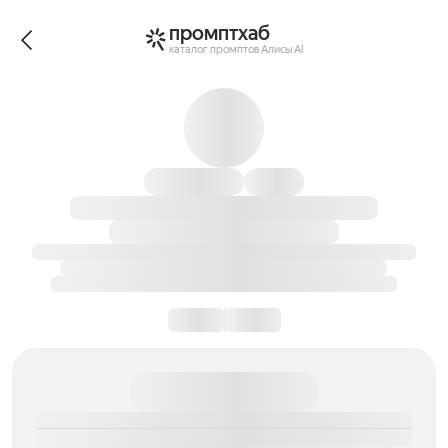
промптхаб
каталог промптов Алисы AI