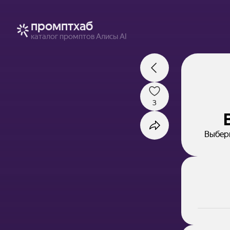
промптхаб
каталог промптов Алисы AI
3
Выбери