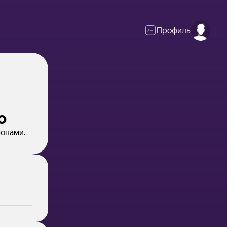
Профиль
ю
ронами.