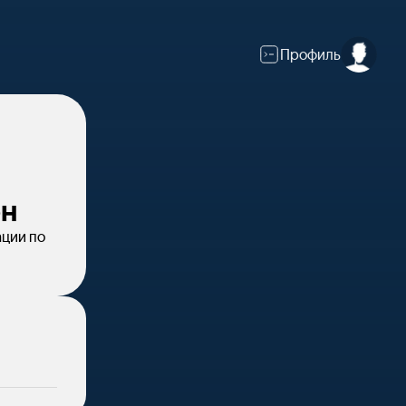
Профиль
он
ации по