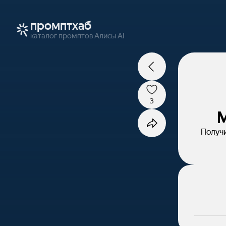
промптхаб
каталог промптов Алисы AI
3
М
Получи