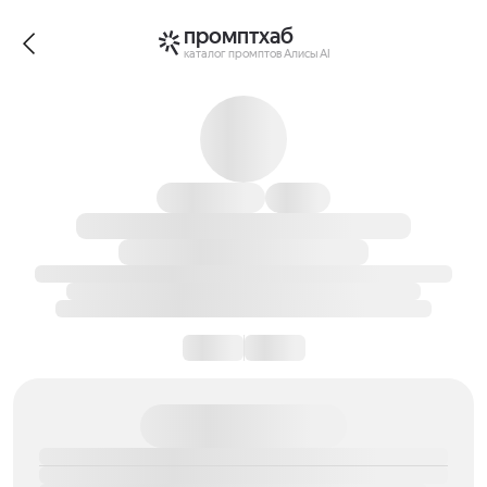
промптхаб
каталог промптов Алисы AI