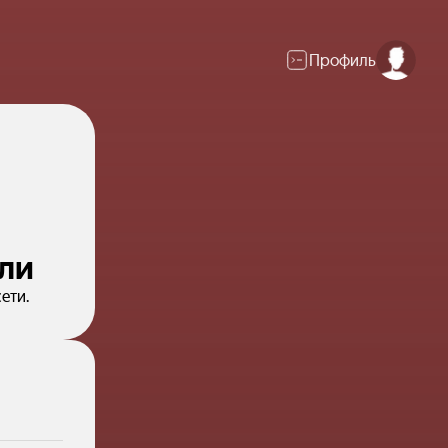
Профиль
ели
ети.