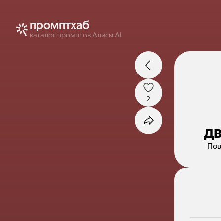
промптхаб
каталог промптов Алисы AI
2
дв
Пов