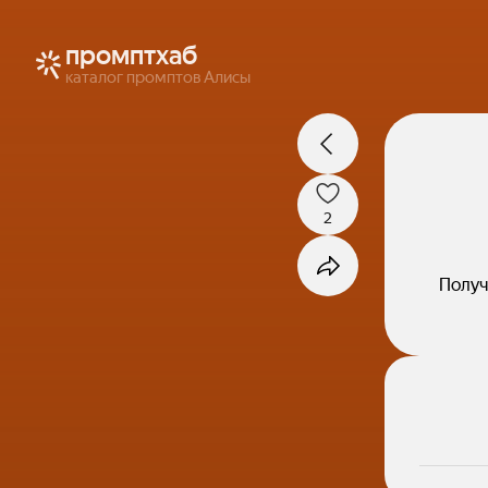
промптхаб
каталог промптов Алисы
2
Получ