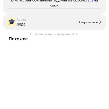
В чате с Алисой замените данные в скобках
[...]
на
свои
Автор
35 промптов
Лада
Опубликовано:
2 февраля 2026
Похожее