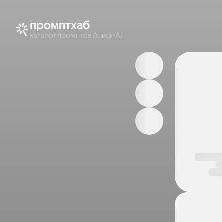
промптхаб
каталог промптов Алисы AI