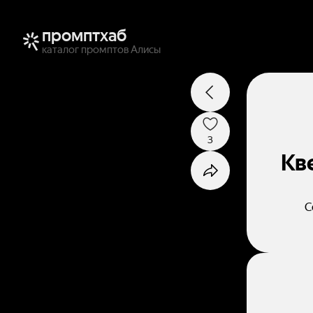
промптхаб
каталог промптов Алисы
3
Кв
С