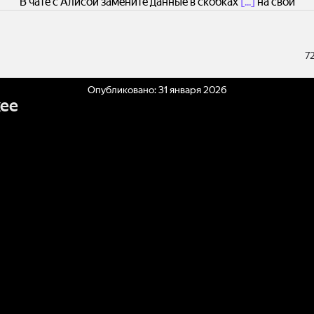
В чате с Алисой замените данные в скобках
[...]
на свои
7
Опубликовано:
31 января 2026
ее