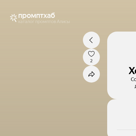
промптхаб
каталог промптов Алисы
2
Х
Со