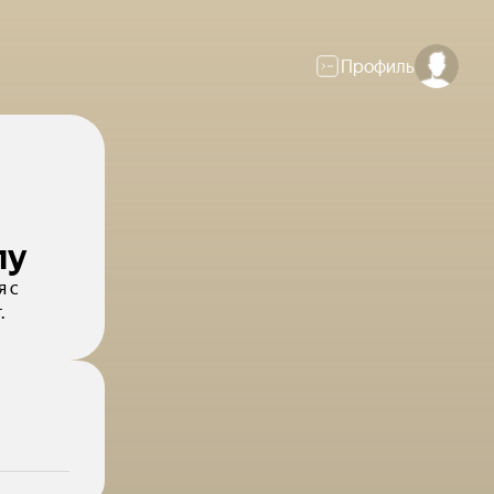
Профиль
лу
я с
.