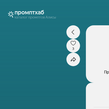
промптхаб
каталог промптов Алисы
3
Пр