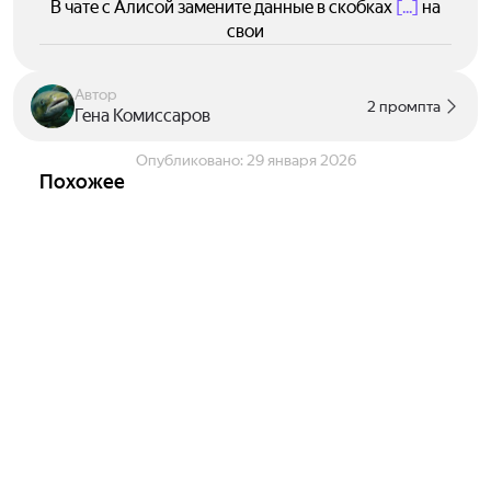
В чате с Алисой замените данные в скобках
[...]
на
свои
Автор
2 промпта
Гена Комиссаров
Опубликовано:
29 января 2026
Похожее