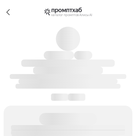
промптхаб
каталог промптов Алисы AI