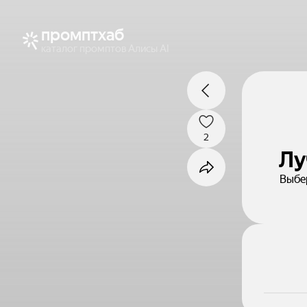
промптхаб
каталог промптов Алисы AI
2
Лу
Выбе