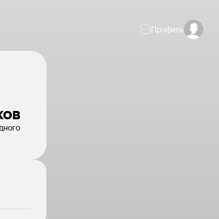
Профиль
ков
дного