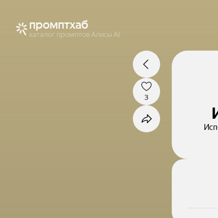
промптхаб
каталог промптов Алисы AI
3
Исп