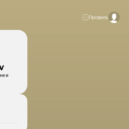
Профиль
v
не и