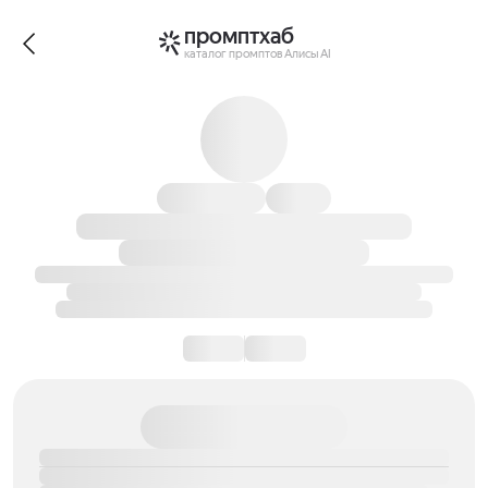
промптхаб
каталог промптов Алисы AI