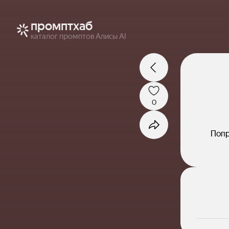
промптхаб
каталог промптов Алисы AI
0
Попр