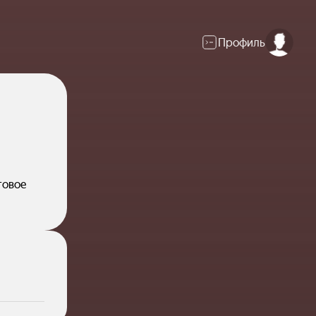
Профиль
говое