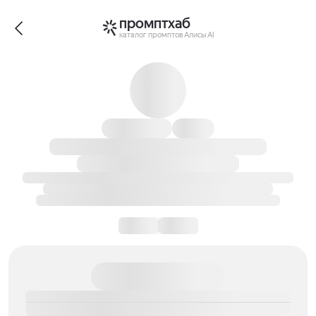
промптхаб
каталог промптов Алисы AI