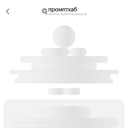
промптхаб
каталог промптов Алисы AI