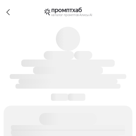
промптхаб
каталог промптов Алисы AI