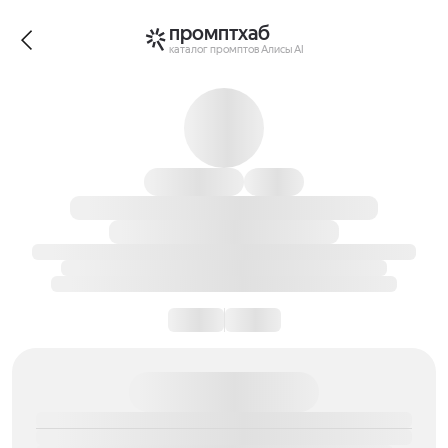
промптхаб
каталог промптов Алисы AI