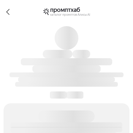
промптхаб
каталог промптов Алисы AI