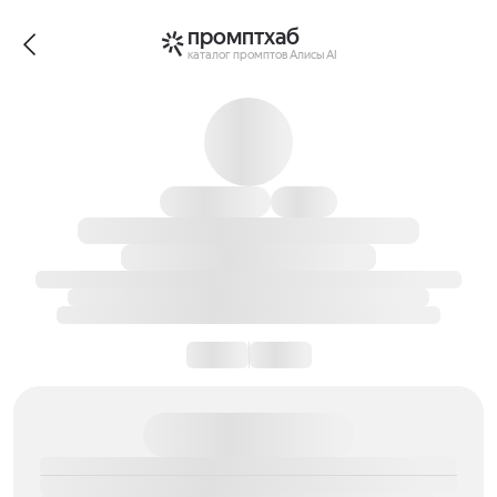
промптхаб
каталог промптов Алисы AI