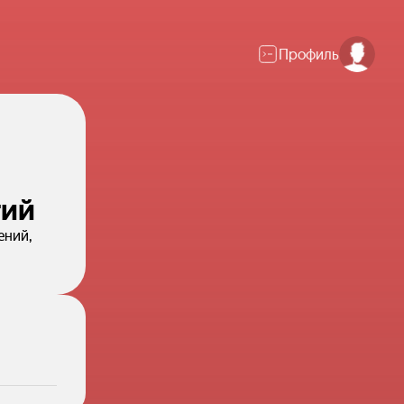
Профиль
тий
ений,