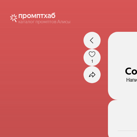
промптхаб
каталог промптов Алисы
1
Со
Напи