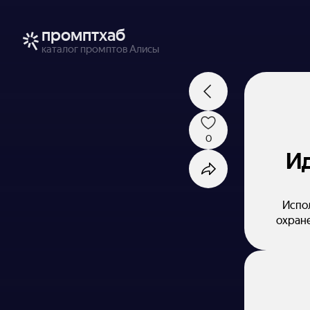
промптхаб
каталог промптов Алисы
0
Ид
Испол
охране