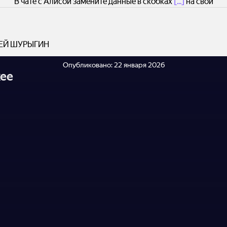
В чате с Алисой замените данные в скобках
[...]
на свои
ЕЙ ШУРЫГИН
Опубликовано:
22 января 2026
ее