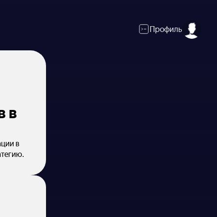
Профиль
в в
ции в
атегию.