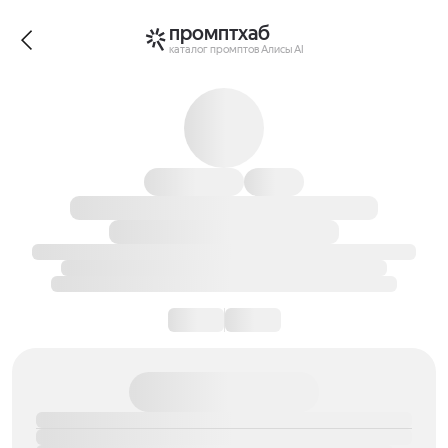
промптхаб
каталог промптов Алисы AI