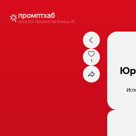
промптхаб
каталог промптов Алисы AI
1
Юри
Исп