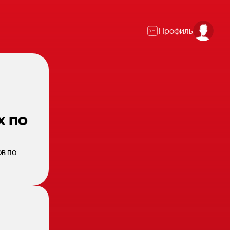
Профиль
х по
в по