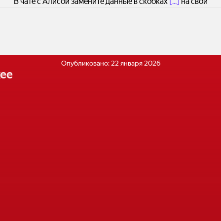
В чате с Алисой замените данные в скобках
[...]
на свои
Опубликовано:
22 января 2026
ее