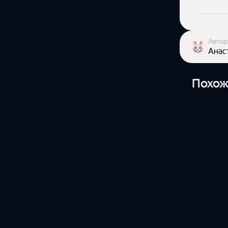
Автор
Анас
Похож