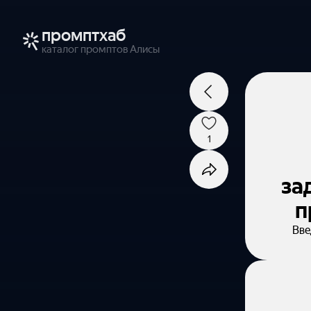
промптхаб
каталог промптов Алисы
1
за
п
Вве