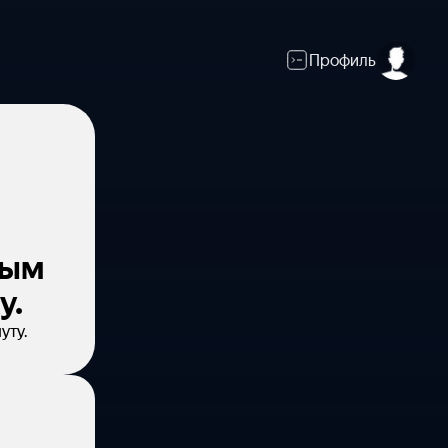
Профиль
вым
у.
уту.