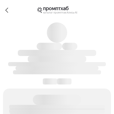
промптхаб
каталог промптов Алисы AI