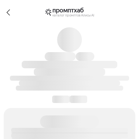
промптхаб
каталог промптов Алисы AI