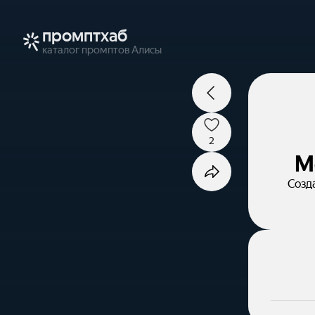
промптхаб
каталог промптов Алисы
2
М
Созда