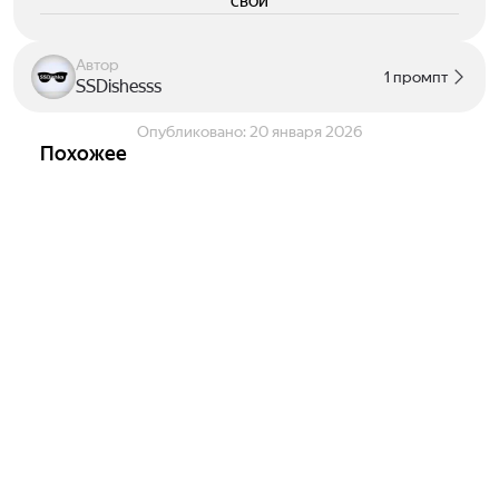
свои
Автор
1 промпт
SSDishesss
Опубликовано:
20 января 2026
Похожее