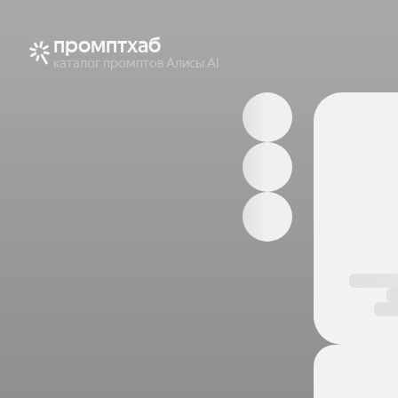
промптхаб
каталог промптов Алисы AI