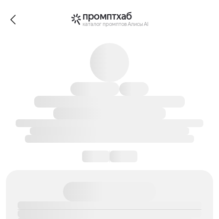
промптхаб
каталог промптов Алисы AI